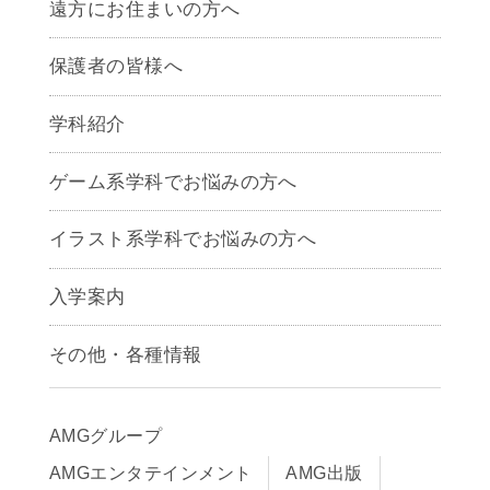
遠方にお住まいの方へ
保護者の皆様へ
学科紹介
ゲームクリエイター学科
ゲーム系学科でお悩みの方へ
CG学科
アニメーション学科
イラスト系学科でお悩みの方へ
キャラクターデザイン学科
声優学科
入学案内
募集要項
その他・各種情報
早期出願制度・AOエントリー
アクセス
推薦入学制度
サイトポリシー
入学までの流れ
AMGグループ
サイトマップ
学費サポート・各種制度
AMGエンタテインメント
AMG出版