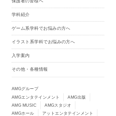
保護者の皆様へ
学科紹介
ゲームクリエイター学科
ゲーム系学科でお悩みの方へ
CG学科
アニメーション学科
イラスト系学科でお悩みの方へ
キャラクターデザイン学科
声優学科
入学案内
募集要項
その他・各種情報
早期出願制度・AOエントリー
アクセス
推薦入学制度
サイトポリシー
入学までの流れ
AMGグループ
サイトマップ
学費サポート・各種制度
AMGエンタテインメント
AMG出版
在校生・保護者の方へ
学費について
AMG MUSIC
AMGスタジオ
卒業生の皆様へ
Q&A
AMGホール
アットエンタテインメント