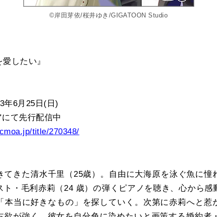
©岸田芽依/桜井ゆき/GIGATOON Studio
を愛したい』
年6月25日(日)
アにて先行配信中
cmoa.jp/title/270348/
きてきた清水千里（25歳）。自由に大海原を泳ぐ魚に憧
スト・毛利赤莉（24 歳）の弾くピアノを聴き、心から感
「本当に好きなもの」を探していく。次第に赤莉へと惹
占欲が強く、彼女を自分色に染めたいと画策する婚約者・