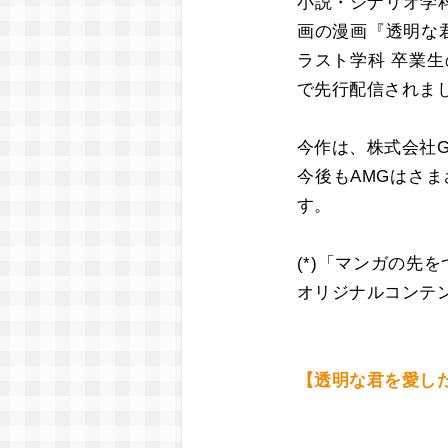
小説・シナリオ学
画の漫画『透明な
ラスト学科 卒業
で先行配信されま
今作は、株式会社GI
今後もAMGはさ
す。
(*)「マンガの先
オリジナルコンテ
【透明な君を愛し