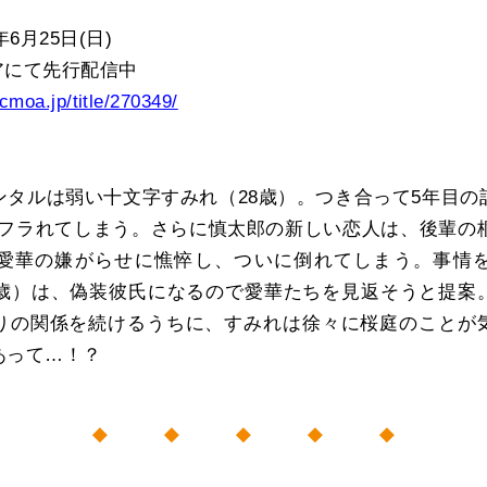
6月25日(日)
アにて先行配信中
cmoa.jp/title/270349/
ンタルは弱い十文字すみれ（28歳）。つき合って5年目の
にフラれてしまう。さらに慎太郎の新しい恋人は、後輩の
愛華の嫌がらせに憔悴し、ついに倒れてしまう。事情
0歳）は、偽装彼氏になるので愛華たちを見返そうと提案
りの関係を続けるうちに、すみれは徐々に桜庭のことが
あって…！？
◆ ◆ ◆ ◆ ◆