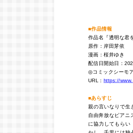
■作品情報
作品名『透明な君
原作：岸田芽依
漫画：桜井ゆき
配信日開始日：2023
◎コミックシーモ
URL：
https://www.
■あらすじ
親の言いなりで生
自由奔放なピアニ
に協力してもらい
かし、千里には独