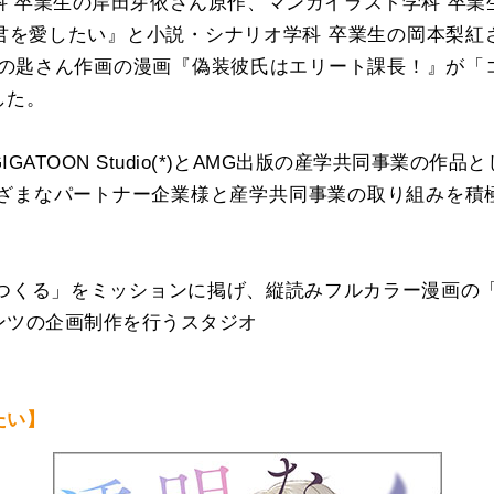
科 卒業生の岸田芽依さん原作、マンガイラスト学科 卒業
君を愛したい』と小説・シナリオ学科 卒業生の岡本梨紅
生の匙さん作画の漫画『偽装彼氏はエリート課長！』が「
した。
GATOON Studio(*)とAMG出版の産学共同事業の作品
まざまなパートナー企業様と産学共同事業の取り組みを積
をつくる」をミッションに掲げ、縦読みフルカラー漫画の「G
ンツの企画制作を行うスタジオ
たい】