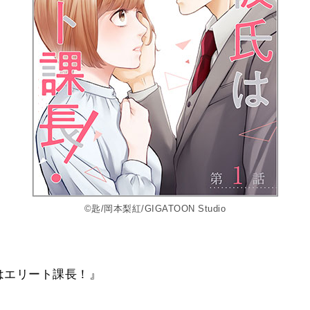
©匙/岡本梨紅/GIGATOON Studio
はエリート課長！』