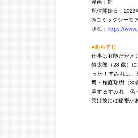
漫画：匙
配信開始日：2023年
◎コミックシーモ
URL：
https://www.
■あらすじ
仕事は有能だがメ
慎太郎（28 歳）
った！すみれは、
司・桜庭瑞樹（3
承するすみれ。偽
実は彼には秘密が