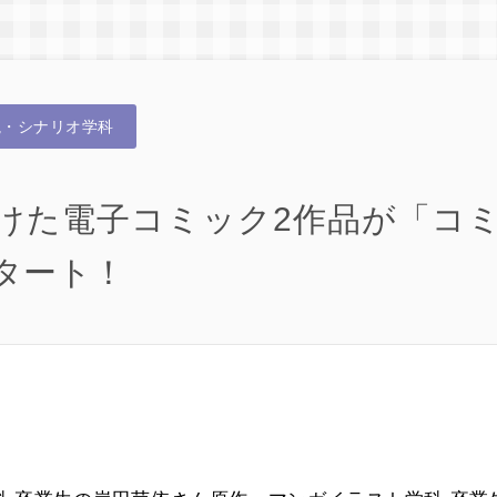
説・シナリオ学科
けた電子コミック2作品が「コ
タート！