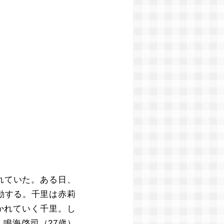
れていた。ある日、
動する。千里は赤莉
かれていく千里。し
鳴海啓司（27歳）