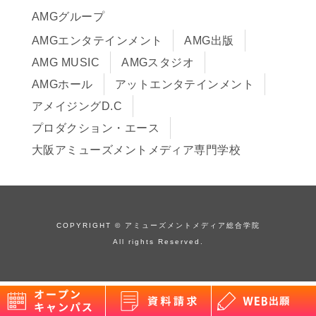
サイトポリシー
入学までの流れ
AMGグループ
サイトマップ
学費サポート・各種制度
AMGエンタテインメント
AMG出版
在校生・保護者の方へ
学費について
AMG MUSIC
AMGスタジオ
卒業生の皆様へ
Q&A
AMGホール
アットエンタテインメント
アメイジングD.C
プロダクション・エース
大阪アミューズメントメディア専門学校
COPYRIGHT © アミューズメントメディア総合学院
All rights Reserved.