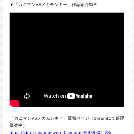
▼「カニマンVSメカモンキー」作品紹介動画
「カニマンVSメカモンキー」販売ページ（Steamにて好評
販売中）
https://store.steampowered.com/app/693950/_VS/