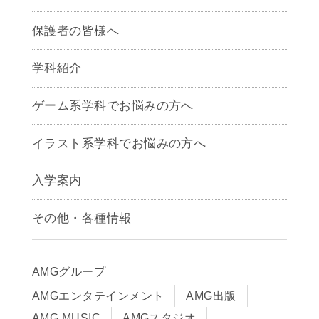
保護者の皆様へ
学科紹介
ゲームクリエイター学科
ゲーム系学科でお悩みの方へ
CG学科
アニメーション学科
イラスト系学科でお悩みの方へ
キャラクターデザイン学科
声優学科
入学案内
募集要項
その他・各種情報
早期出願制度・AOエントリー
アクセス
推薦入学制度
サイトポリシー
入学までの流れ
AMGグループ
サイトマップ
学費サポート・各種制度
AMGエンタテインメント
AMG出版
在校生・保護者の方へ
学費について
AMG MUSIC
AMGスタジオ