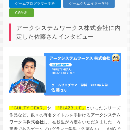
ゲームプログラマー学科
ゲームクリエイター学科
CG学科
アークシステムワークス株式会社に内
定した佐藤さんインタビュー
『GUILTY GEAR』
や、
『BLAZBLUE』
といったシリーズ
作品など、数々の有名タイトルを手掛ける
アークシステム
ワークス株式会社
に、在校生が内定をいただきました！内
定者であるゲームプログラマー学科・佐藤さんに、AMGで