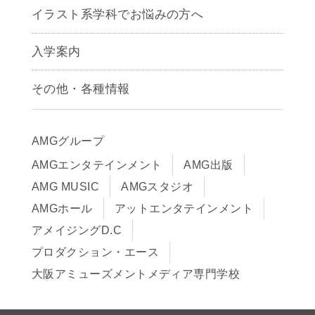
アニメーション学科
イラスト系学科でお悩みの方へ
キャラクターデザイン学科
声優学科
入学案内
募集要項
その他・各種情報
早期出願制度・AOエントリー
アクセス
推薦入学制度
サイトポリシー
入学までの流れ
AMGグループ
サイトマップ
学費サポート・各種制度
AMGエンタテインメント
AMG出版
在校生・保護者の方へ
学費について
AMG MUSIC
AMGスタジオ
卒業生の皆様へ
Q&A
AMGホール
アットエンタテインメント
アメイジングD.C
プロダクション・エース
大阪アミューズメントメディア専門学校