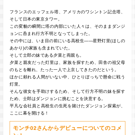
フランスのエッフェル塔、アメリカのワシントン記念塔、
そして日本の東京タワー。
この変貌の瞬間に塔の内部にいた人々は、そのままダンジ
ョンに呑まれ行方不明となってしまった。
その中には、いま目の前にいる高校生――星野灯里(ほしの
あかり)の家族も含まれていた。
そして士郎の妹である夕菜と両親も。
夕菜と親友だった灯里は、家族を探すため、田舎の祖父母
のもとを離れ、たった一人で上京してきたのだという。
ほかに頼れる人間がいない中、ひとりぼっちで懸命に戦う
灯里。
そんな彼女を手助けするため、そして行方不明の妹を探す
ため、士郎はダンジョンに挑むことを決意する。
平凡な会社員と高校生の生死を賭けたダンジョン探索が、
ここに幕を開ける！
モンチ02さんからデビューについてのコメ