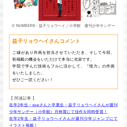
© NUMBER8・益子リョウヘイ／小学館 週刊少年サンデー
益子リョウヘイさんコメント
ご縁があり作画を担当させていただき、そして今回、
初掲載の機会をいただけて本当に光栄です。
学院で学んだ技術もフルに活かして、『怪力』の作画
をいたしました。
ぜひご一読ください！
【 関連記事 】
在学2年生・soeさんと卒業生・益子リョウヘイさんが週刊
少年サンデー（小学館）月例賞にて佳作を同時受賞！
在学2年生・益子リョウヘイさんが週刊少年ジャンプにて
イラスト掲載！