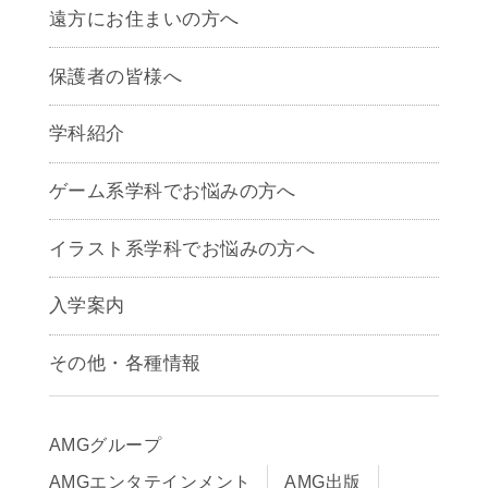
遠方にお住まいの方へ
保護者の皆様へ
学科紹介
ゲームクリエイター学科
ゲーム系学科でお悩みの方へ
CG学科
アニメーション学科
イラスト系学科でお悩みの方へ
キャラクターデザイン学科
声優学科
入学案内
募集要項
その他・各種情報
早期出願制度・AOエントリー
アクセス
推薦入学制度
サイトポリシー
入学までの流れ
AMGグループ
サイトマップ
学費サポート・各種制度
AMGエンタテインメント
AMG出版