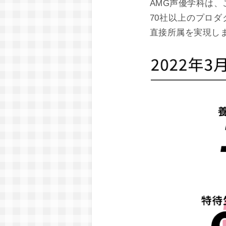
AMG声優学科は
70社以上のプロ
直接所属を実現し