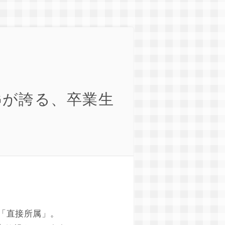
Gが誇る、卒業生
「直接所属」。