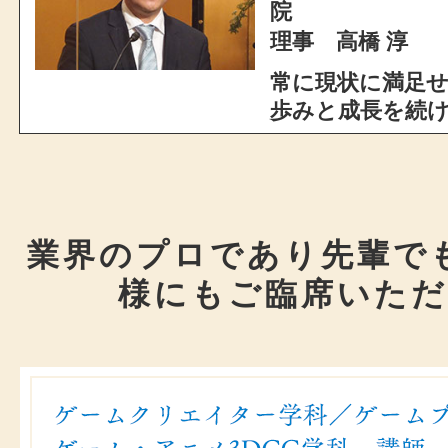
院
理事 高橋 淳
常に現状に満足
歩みと成長を続
業界のプロであり先輩で
様にもご臨席いた