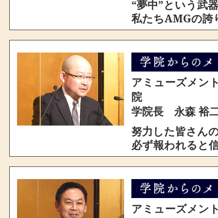
“夢中”という武
私たちAMGの誇
アミューズメン
院
学院長 永森 裕
努力した皆さん
必ず報われると
アミューズメン