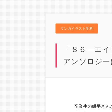
マンガイラスト学科
「８６―エイ
アンソロジー
卒業生の紺平さん