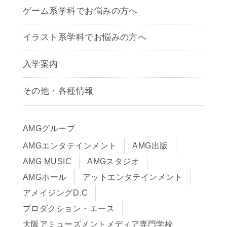
ゲーム系学科でお悩みの方へ
CG学科
アニメーション学科
イラスト系学科でお悩みの方へ
キャラクターデザイン学科
声優学科
入学案内
募集要項
その他・各種情報
早期出願制度・AOエントリー
アクセス
推薦入学制度
サイトポリシー
入学までの流れ
AMGグループ
サイトマップ
学費サポート・各種制度
AMGエンタテインメント
AMG出版
在校生・保護者の方へ
学費について
AMG MUSIC
AMGスタジオ
卒業生の皆様へ
Q&A
AMGホール
アットエンタテインメント
アメイジングD.C
プロダクション・エース
大阪アミューズメントメディア専門学校