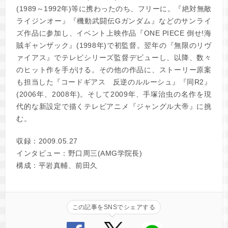
(1989～1992年)等に携わったのち、フリーに。『絶対無敵
ライジンオー』『機動武闘伝Gガンダム』などのサンライ
ズ作品に参加し、イベント上映作品『ONE PIECE 倒せ!海
賊ギャンザック』(1998年)で初監督。翌年の『無限のリヴ
ァイアス』でテレビシリーズ監督デビューし、以降、数々
のヒット作を手がける。その他の作品に、ストーリー原案
も担当した『コードギアス 反逆のルルーシュ』『同R2』
(2006年、2008年)。そして2009年、手塚治虫の名作を現
代的な新設定で描くテレビアニメ『ジャングル大帝』に挑
む。
収録：2009.05.27
インタビュー：野口周三(AMG学院長)
構成：平岩真輔、前田久
この記事をSNSでシェアする