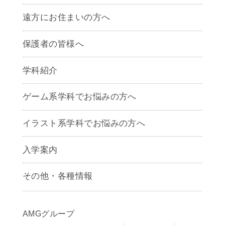
遠方にお住まいの方へ
保護者の皆様へ
学科紹介
ゲームクリエイター学科
ゲーム系学科でお悩みの方へ
CG学科
アニメーション学科
イラスト系学科でお悩みの方へ
キャラクターデザイン学科
声優学科
入学案内
募集要項
その他・各種情報
早期出願制度・AOエントリー
アクセス
推薦入学制度
サイトポリシー
入学までの流れ
AMGグループ
サイトマップ