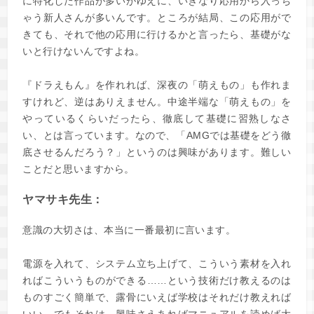
に特化した作品が多いがゆえに、いきなり応用から入っち
ゃう新人さんが多いんです。ところが結局、この応用がで
きても、それで他の応用に行けるかと言ったら、基礎がな
いと行けないんですよね。
『ドラえもん』を作れれば、深夜の「萌えもの」も作れま
すけれど、逆はありえません。中途半端な「萌えもの」を
やっているくらいだったら、徹底して基礎に習熟しなさ
い、とは言っています。なので、「AMGでは基礎をどう徹
底させるんだろう？」というのは興味があります。難しい
ことだと思いますから。
ヤマサキ先生：
意識の大切さは、本当に一番最初に言います。
電源を入れて、システム立ち上げて、こういう素材を入れ
ればこういうものができる……という技術だけ教えるのは
ものすごく簡単で、露骨にいえば学校はそれだけ教えれば
いい。でもそれは、興味さえあればマニュアルを読めば大