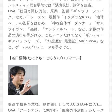
ントメディア総合学院では「演出技法」講師を担当。
OVA「戦国奇譚妖刀伝」原案、監督「ギャラリーフェイ
ク」セカンドシーズン、最新作「イタズラなKiss」「地球
へ…」の監督をはじめ、「神魂合体ゴーダンナー」「サム
ライガン」「蟲師」「エンジェルハート」など、多数の作
品の演出を手がける。またアニメだけでなく「ギルティ・
ギア-X」シリーズ、「幻想魔伝 最遊記 Retribution」な
ど、ゲームのプロデュースも手がける。
【谷口悟朗(たにぐち・ごろう)プロフィール】
映画学校を卒業後、制作進行としてJ.C.STAFFに入社。
OVA『アーシアン』(1989年)「風魔の小次郎」シリーズ