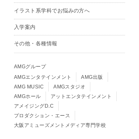
アニメーション学科
イラスト系学科でお悩みの方へ
キャラクターデザイン学科
声優学科
入学案内
募集要項
その他・各種情報
早期出願制度・AOエントリー
アクセス
推薦入学制度
サイトポリシー
入学までの流れ
AMGグループ
サイトマップ
学費サポート・各種制度
AMGエンタテインメント
AMG出版
在校生・保護者の方へ
学費について
AMG MUSIC
AMGスタジオ
卒業生の皆様へ
Q&A
AMGホール
アットエンタテインメント
アメイジングD.C
プロダクション・エース
大阪アミューズメントメディア専門学校