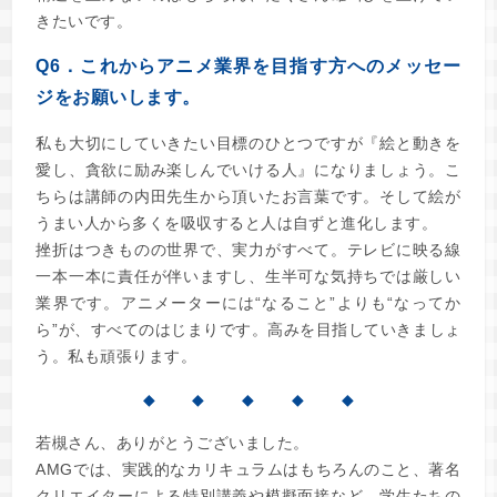
きたいです。
Q6．これからアニメ業界を目指す方へのメッセー
ジをお願いします。
私も大切にしていきたい目標のひとつですが『絵と動きを
愛し、貪欲に励み楽しんでいける人』になりましょう。こ
ちらは講師の内田先生から頂いたお言葉です。そして絵が
うまい人から多くを吸収すると人は自ずと進化します。
挫折はつきものの世界で、実力がすべて。テレビに映る線
一本一本に責任が伴いますし、生半可な気持ちでは厳しい
業界です。アニメーターには“なること”よりも“なってか
ら”が、すべてのはじまりです。高みを目指していきましょ
う。私も頑張ります。
◆ ◆ ◆ ◆ ◆
若槻さん、ありがとうございました。
AMGでは、実践的なカリキュラムはもちろんのこと、著名
クリエイターによる特別講義や模擬面接など、学生たちの