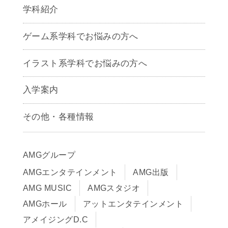
学科紹介
ゲームクリエイター学科
ゲーム系学科でお悩みの方へ
CG学科
アニメーション学科
イラスト系学科でお悩みの方へ
キャラクターデザイン学科
声優学科
入学案内
募集要項
その他・各種情報
早期出願制度・AOエントリー
アクセス
推薦入学制度
サイトポリシー
入学までの流れ
AMGグループ
サイトマップ
学費サポート・各種制度
AMGエンタテインメント
AMG出版
在校生・保護者の方へ
学費について
AMG MUSIC
AMGスタジオ
卒業生の皆様へ
Q&A
AMGホール
アットエンタテインメント
アメイジングD.C