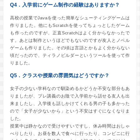
Q4．入学前にゲーム制作の経験はありますか？
高校の授業でJavaを使った簡単なシューティングゲームは
作りました。他にもScratchを使ってちょっとしたゲーム
も作ったのですが、正直Scratchはよく分からなかったで
す。あとは制作というほどでもないのですが友人とノベル
ゲームも作りました。その頃は言語とかもよく分からない
頃だったので、ティラノビルダーというツールを使って作
りました。
Q5．クラスや授業の雰囲気はどうですか？
女子の少ない学科なので馴染めるかどうか不安な部分もあ
りましたが、プレ講義のお陰で入学前から話せる友人も出
来ましたし、入学後も話しかけてくれる男の子も多かった
ので「女子が少ないから」という不安はすぐになくなりま
した。
授業中は静かなので受けやすいですし、休み時間はおしゃ
べりしたり、お昼を数人で食べに行ったり、コンビニに行