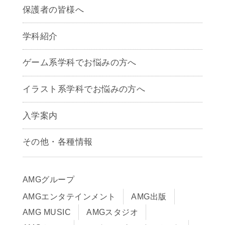
保護者の皆様へ
学科紹介
ゲームクリエイター学科
ゲーム系学科でお悩みの方へ
CG学科
アニメーション学科
イラスト系学科でお悩みの方へ
キャラクターデザイン学科
声優学科
入学案内
募集要項
その他・各種情報
早期出願制度・AOエントリー
アクセス
推薦入学制度
サイトポリシー
入学までの流れ
AMGグループ
サイトマップ
学費サポート・各種制度
AMGエンタテインメント
AMG出版
在校生・保護者の方へ
学費について
AMG MUSIC
AMGスタジオ
卒業生の皆様へ