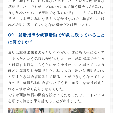
こそ「恥ずかしいから見ないでほしい」というのが正直な
感想でした。ですが、プロの方に見て頂く機会はAMGのよ
うな学校だからこそ実現できるものですし、「プロ目線の
意見」は本当に為になるものばかりなので、恥ずかしいけ
れど絶対に逃してはいけない機会だとは思います。
Q9．就活指導や就職活動で印象に残っていること
は何ですか？
最初は就職出来るのかという不安や、遂に就活生になって
しまったという気持ちががありました。就活指導で先生方
と対峙する時は、もうとにかく帰りたい、と思ってしまう
ほどに就職活動が嫌でした。私は人前に出たり初対面の人
と話すときは必ず緊張して喋ることができなくなってしま
うので、就職活動に必ずついてくる「面接」を乗り越えら
れる自信が全くありませんでした。
ですが面接練習の機会を設けてくださったり、アドバイス
を頂けて何とか乗り越えることが出来ました。