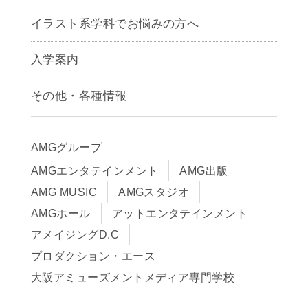
アニメーション学科
イラスト系学科でお悩みの方へ
キャラクターデザイン学科
声優学科
入学案内
募集要項
その他・各種情報
早期出願制度・AOエントリー
アクセス
推薦入学制度
サイトポリシー
入学までの流れ
AMGグループ
サイトマップ
学費サポート・各種制度
AMGエンタテインメント
AMG出版
在校生・保護者の方へ
学費について
AMG MUSIC
AMGスタジオ
卒業生の皆様へ
Q&A
AMGホール
アットエンタテインメント
アメイジングD.C
プロダクション・エース
大阪アミューズメントメディア専門学校