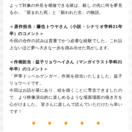
よって対象の外見を模倣できる彼は、殺し の先に何を夢見
るか。「望まれた死」と「願われた生」の物語。
＜原作担当：藤也トウヤさん（小説・シナリオ学科21年
卒）のコメント＞
今回の合作の試みは貴重でかつ必要な経験でした。これ以
上ないほど夢へ大きな一歩を踏み出せた気がします。
＜作画担当：益子リョウヘイさん（マンガイラスト学科21
年卒）のコメント＞
「声帯ドッペルゲンガー」作画を担当いたしました、益子
リョウヘイです。
今回はお話が基にあり、絵を描くことに専念できましたの
で、より映像演出的に楽しめるような場面場面の描き方を
心がけました。 皆さんに楽しんで読んでいただけたら幸い
です！
◆ ◆ ◆ ◆ ◆