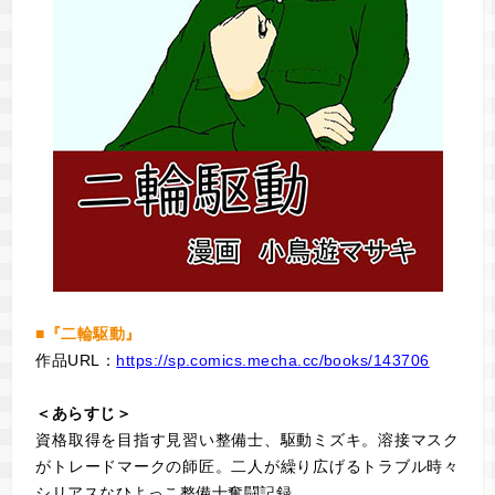
■『二輪駆動』
作品URL：
https://sp.comics.mecha.cc/books/143706
＜あらすじ＞
資格取得を目指す見習い整備士、駆動ミズキ。溶接マスク
がトレードマークの師匠。二人が繰り広げるトラブル時々
シリアスなひよっこ整備士奮闘記録。