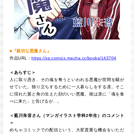
■『親切な悪魔さん』
作品URL：
https://sp.comics.mecha.cc/books/143704
＜あらすじ＞
人に取り憑き、その魂を奪うといわれる悪魔が世間を騒が
せていた。独り立ちするために一人暮らしをする凛。そこ
に現れた翼と角の生えた顔のいい悪魔。彼は凛に「魂を食
べに来た」と告げるが…。
＜藍川朱音さん（マンガイラスト学科2年生）のコメント
＞
めちゃコミックでの配信という、大変貴重な機会をいただ