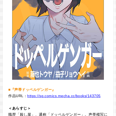
■『声帯ドッペルゲンガー』
作品URL：
https://sp.comics.mecha.cc/books/143705
＜あらすじ＞
職歴「殺し屋」、通称「ドッペルゲンガー」。声帯模写に