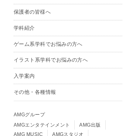
保護者の皆様へ
学科紹介
ゲームクリエイター学科
ゲーム系学科でお悩みの方へ
CG学科
アニメーション学科
イラスト系学科でお悩みの方へ
キャラクターデザイン学科
声優学科
入学案内
募集要項
その他・各種情報
早期出願制度・AOエントリー
アクセス
推薦入学制度
サイトポリシー
入学までの流れ
AMGグループ
サイトマップ
学費サポート・各種制度
AMGエンタテインメント
AMG出版
在校生・保護者の方へ
学費について
AMG MUSIC
AMGスタジオ