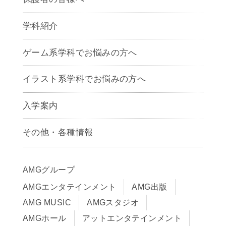
学科紹介
ゲームクリエイター学科
ゲーム系学科でお悩みの方へ
CG学科
アニメーション学科
イラスト系学科でお悩みの方へ
キャラクターデザイン学科
声優学科
入学案内
募集要項
その他・各種情報
早期出願制度・AOエントリー
アクセス
推薦入学制度
サイトポリシー
入学までの流れ
AMGグループ
サイトマップ
学費サポート・各種制度
AMGエンタテインメント
AMG出版
在校生・保護者の方へ
学費について
AMG MUSIC
AMGスタジオ
卒業生の皆様へ
Q&A
AMGホール
アットエンタテインメント