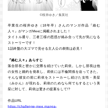
©桜井ゆき／集英社
卒業生の桜井ゆき（18年卒）さんのマンガ作品『絡む
人々』がマンガMeeに掲載されました！
タイトル通り、三者三様の思惑が絡み合って先が気になる
ストーリーです！
1話終盤の大ゴマで見せる主人公の表情は必見！
『絡む人々』あらすじ
落合部長と密かに交際を続けていた莉依。しかし部長は他
の女性と婚約を発表し、莉依には不倫関係を迫ってきた。
そんな彼女の前に莉依をストーカーし続けた女性・美栞
（みかん）が現れる。莉依のためなら何でもするという美
栞に対して、莉依は驚きの提案をして!?
作品URL
https://challenge-mee.manga-