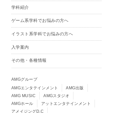
学科紹介
ゲームクリエイター学科
ゲーム系学科でお悩みの方へ
CG学科
アニメーション学科
イラスト系学科でお悩みの方へ
キャラクターデザイン学科
声優学科
入学案内
募集要項
その他・各種情報
早期出願制度・AOエントリー
アクセス
推薦入学制度
サイトポリシー
入学までの流れ
AMGグループ
サイトマップ
学費サポート・各種制度
AMGエンタテインメント
AMG出版
在校生・保護者の方へ
学費について
AMG MUSIC
AMGスタジオ
卒業生の皆様へ
Q&A
AMGホール
アットエンタテインメント
アメイジングD.C