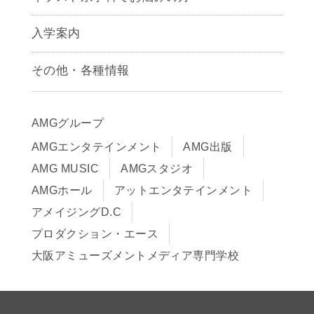
キャラクターデザイン学科
声優学科
入学案内
募集要項
その他・各種情報
早期出願制度・AOエントリー
アクセス
推薦入学制度
サイトポリシー
入学までの流れ
AMGグループ
サイトマップ
学費サポート・各種制度
AMGエンタテインメント
AMG出版
在校生・保護者の方へ
学費について
AMG MUSIC
AMGスタジオ
卒業生の皆様へ
Q&A
AMGホール
アットエンタテインメント
アメイジングD.C
プロダクション・エース
大阪アミューズメントメディア専門学校