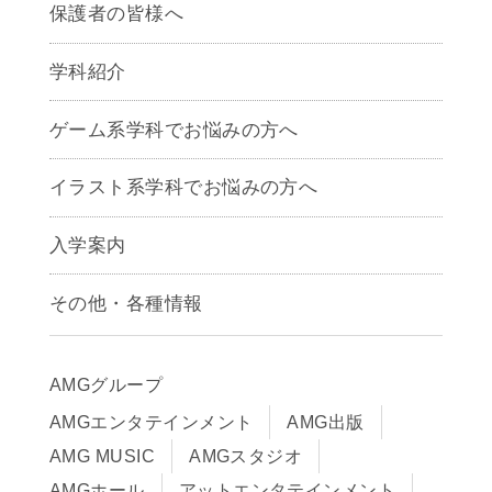
保護者の皆様へ
学科紹介
ゲームクリエイター学科
ゲーム系学科でお悩みの方へ
CG学科
アニメーション学科
イラスト系学科でお悩みの方へ
キャラクターデザイン学科
声優学科
入学案内
募集要項
その他・各種情報
早期出願制度・AOエントリー
アクセス
推薦入学制度
サイトポリシー
入学までの流れ
AMGグループ
サイトマップ
学費サポート・各種制度
AMGエンタテインメント
AMG出版
在校生・保護者の方へ
学費について
AMG MUSIC
AMGスタジオ
卒業生の皆様へ
Q&A
AMGホール
アットエンタテインメント