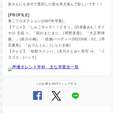
皆さんにも自分で選択した道を突き進んで欲しいです！！
[PROFILE]
青二プロダクション(2007年卒業)。
【アニメ】「しゅごキャラ！！どきっ」(日奈森あむ / ダイ
ヤ)< 主役 >、「宙のまにまに」(明野美星)、「大正野球
娘。」(鈴川小梅)、「鉄腕バーディーDECODE：02」(早
宮夏美)、「おでんくん」(しらたき姫)
【テレビ】「幼獣マメシバ」(氷川さとみ< 実写 >)、「イ
ヌゴエ」(ハッチ)
この記事をSNSでシェアする