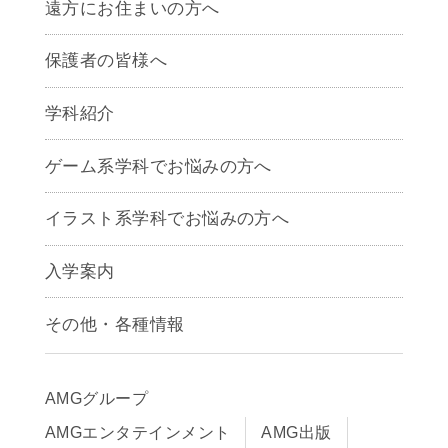
遠方にお住まいの方へ
保護者の皆様へ
学科紹介
ゲームクリエイター学科
ゲーム系学科でお悩みの方へ
CG学科
アニメーション学科
イラスト系学科でお悩みの方へ
キャラクターデザイン学科
声優学科
入学案内
募集要項
その他・各種情報
早期出願制度・AOエントリー
アクセス
推薦入学制度
サイトポリシー
入学までの流れ
AMGグループ
サイトマップ
学費サポート・各種制度
AMGエンタテインメント
AMG出版