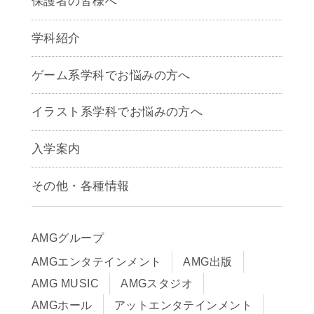
保護者の皆様へ
学科紹介
ゲームクリエイター学科
ゲーム系学科でお悩みの方へ
CG学科
アニメーション学科
イラスト系学科でお悩みの方へ
キャラクターデザイン学科
声優学科
入学案内
募集要項
その他・各種情報
早期出願制度・AOエントリー
アクセス
推薦入学制度
サイトポリシー
入学までの流れ
AMGグループ
サイトマップ
学費サポート・各種制度
AMGエンタテインメント
AMG出版
在校生・保護者の方へ
学費について
AMG MUSIC
AMGスタジオ
卒業生の皆様へ
Q&A
AMGホール
アットエンタテインメント