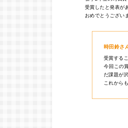
受賞したと発表が
おめでとうござい
時田鈴さ
受賞する
今回この
だ課題が
これから