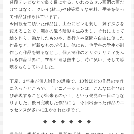
普段テレビなどで良く目にする、いわゆるセル画調の画だ
けではなく、クレイ(粘土)や砂等様々な材料、手法を使っ
て作品は作られています。
今回観せて頂いた作品は、土台にピンを刺し、刺す深さを
変えることで、濃さの違う陰影を生み出し、それによって
絵を作り、動かしたものや、奥行きや空間を自由に使った
作品など、斬新なものが沢山。他にも、他学科の学生が制
作した作品を観るなどし、個人制作のオリジナリティあふ
れる作品世界に、在学生達は熱中し、時に笑い、そして感
嘆をもらしていました。
丁度、1年生が個人制作の講義で、10秒ほどの作品の制作
に入ったところで、「アニメーションは、こんなに伸びの
び表現することが出来るのか！」という発見の一日にもな
りました。後日完成した作品にも、今回出会った作品のエ
ッセンスが多いに生かされた様です。
◆ ◆ ◆ ◆ ◆ ◆