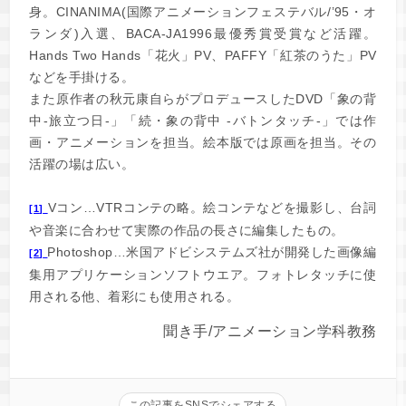
身。CINANIMA(国際アニメーションフェステバル/’95・オ
ランダ)入選、BACA-JA1996最優秀賞受賞など活躍。
Hands Two Hands「花火」PV、PAFFY「紅茶のうた」PV
などを手掛ける。
また原作者の秋元康自らがプロデュースしたDVD「象の背
中-旅立つ日-」「続・象の背中 -バトンタッチ-」では作
画・アニメーションを担当。絵本版では原画を担当。その
活躍の場は広い。
Vコン…VTRコンテの略。絵コンテなどを撮影し、台詞
[1]
や音楽に合わせて実際の作品の長さに編集したもの。
Photoshop…米国アドビシステムズ社が開発した画像編
[2]
集用アプリケーションソフトウエア。フォトレタッチに使
用される他、着彩にも使用される。
聞き手/アニメーション学科教務
この記事をSNSでシェアする