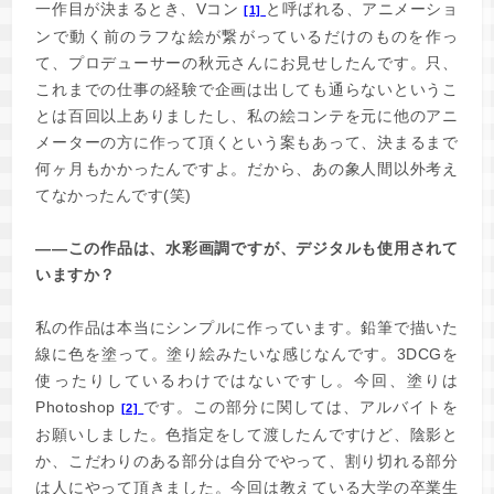
一作目が決まるとき、Vコン
と呼ばれる、アニメーショ
[1]
ンで動く前のラフな絵が繋がっているだけのものを作っ
て、プロデューサーの秋元さんにお見せしたんです。只、
これまでの仕事の経験で企画は出しても通らないというこ
とは百回以上ありましたし、私の絵コンテを元に他のアニ
メーターの方に作って頂くという案もあって、決まるまで
何ヶ月もかかったんですよ。だから、あの象人間以外考え
てなかったんです(笑)
――この作品は、水彩画調ですが、デジタルも使用されて
いますか？
私の作品は本当にシンプルに作っています。鉛筆で描いた
線に色を塗って。塗り絵みたいな感じなんです。3DCGを
使ったりしているわけではないですし。今回、塗りは
Photoshop
です。この部分に関しては、アルバイトを
[2]
お願いしました。色指定をして渡したんですけど、陰影と
か、こだわりのある部分は自分でやって、割り切れる部分
は人にやって頂きました。今回は教えている大学の卒業生