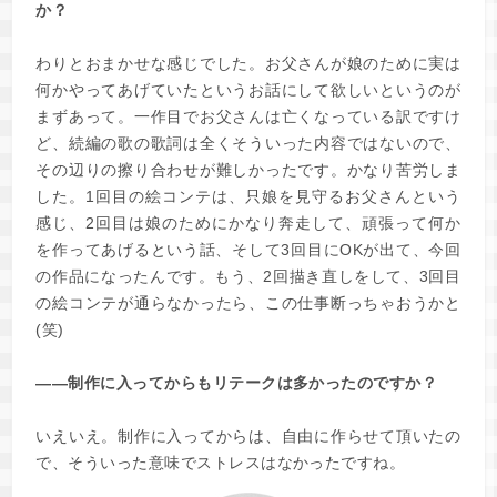
か？
わりとおまかせな感じでした。お父さんが娘のために実は
何かやってあげていたというお話にして欲しいというのが
まずあって。一作目でお父さんは亡くなっている訳ですけ
ど、続編の歌の歌詞は全くそういった内容ではないので、
その辺りの擦り合わせが難しかったです。かなり苦労しま
した。1回目の絵コンテは、只娘を見守るお父さんという
感じ、2回目は娘のためにかなり奔走して、頑張って何か
を作ってあげるという話、そして3回目にOKが出て、今回
の作品になったんです。もう、2回描き直しをして、3回目
の絵コンテが通らなかったら、この仕事断っちゃおうかと
(笑)
――制作に入ってからもリテークは多かったのですか？
いえいえ。制作に入ってからは、自由に作らせて頂いたの
で、そういった意味でストレスはなかったですね。