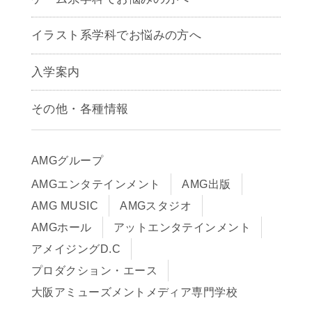
CG学科
アニメーション学科
イラスト系学科でお悩みの方へ
キャラクターデザイン学科
声優学科
入学案内
募集要項
その他・各種情報
早期出願制度・AOエントリー
アクセス
推薦入学制度
サイトポリシー
入学までの流れ
AMGグループ
サイトマップ
学費サポート・各種制度
AMGエンタテインメント
AMG出版
在校生・保護者の方へ
学費について
AMG MUSIC
AMGスタジオ
卒業生の皆様へ
Q&A
AMGホール
アットエンタテインメント
アメイジングD.C
プロダクション・エース
大阪アミューズメントメディア専門学校