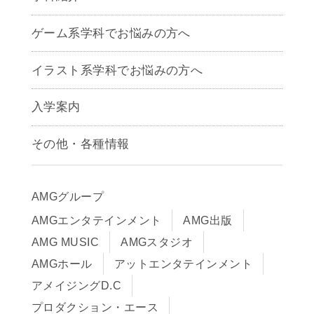
ゲームクリエイター学科
ゲーム系学科でお悩みの方へ
CG学科
アニメーション学科
イラスト系学科でお悩みの方へ
キャラクターデザイン学科
声優学科
入学案内
募集要項
その他・各種情報
早期出願制度・AOエントリー
アクセス
推薦入学制度
サイトポリシー
入学までの流れ
AMGグループ
サイトマップ
学費サポート・各種制度
AMGエンタテインメント
AMG出版
在校生・保護者の方へ
学費について
AMG MUSIC
AMGスタジオ
卒業生の皆様へ
Q&A
AMGホール
アットエンタテインメント
アメイジングD.C
プロダクション・エース