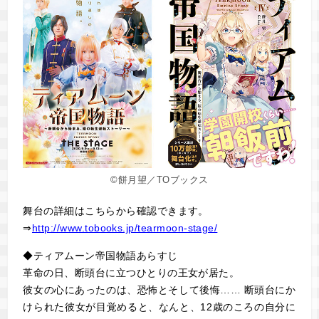
©餅月望／TOブックス
舞台の詳細はこちらから確認できます。
⇒
http://www.tobooks.jp/tearmoon-stage/
◆ティアムーン帝国物語あらすじ
革命の日、断頭台に立つひとりの王女が居た。
彼女の心にあったのは、恐怖とそして後悔…… 断頭台にか
けられた彼女が目覚めると、なんと、12歳のころの自分に