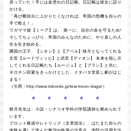
戻っていた！手には血塗れの日記帳。日記帳は彼女に語り
かける。
「再び断頭台に上がりたくなければ、帝国の危機を自らの
手で救え！」
ワガママ姫【ミーア】は、 第一に、自分の命を守るため!
そしてちょっぴり、帝国のみんなのために、やり直しの人
生を生き始める。
隣国の王子、【シオン】と【アベル】味方となってくれる
文官【ルードヴィッヒ】と武官【ディオン】 未来を指し示
してくれる日記帳たち【ルージュ】と【ブラン】と共に、
ギロチン回避をきっかけとした、ドタバタ世直し劇がはじ
まる！
（引用：http://www.tobooks.jp/tearmoon-stage/）
◆ ◆ ◆ ◆ ◆
餅月先生は、小説・シナリオ学科の学院講師も務められて
います。
プロット構成やレトリック（文章技法）、はたまた自らの
体験を通して学んだ教訓や執筆の注意点、学院の活用方法