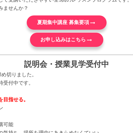
みませんか？
arrow_right_alt
夏期集中講座 募集要項
arrow_right_alt
お申し込みはこちら
説明会・授業見学受付中
は締め切りました。
時受付中です。
を目指せる。
ン
講可能
の気持ち、場所を理由にあきらめなくていい。