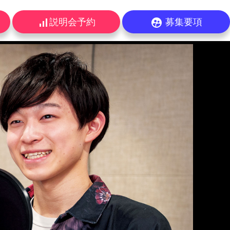
signal_cellular_alt
supervised_user_circle
説明会予約
募集要項