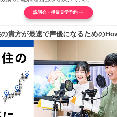
arrow_right_alt
説明会・授業見学予約
の貴方が最速で声優になるためのHow 