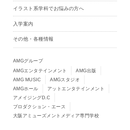
アニメーション学科
イラスト系学科でお悩みの方へ
キャラクターデザイン学科
声優学科
入学案内
募集要項
その他・各種情報
早期出願制度・AOエントリー
アクセス
推薦入学制度
サイトポリシー
入学までの流れ
AMGグループ
サイトマップ
学費サポート・各種制度
AMGエンタテインメント
AMG出版
在校生・保護者の方へ
学費について
AMG MUSIC
AMGスタジオ
卒業生の皆様へ
Q&A
AMGホール
アットエンタテインメント
アメイジングD.C
プロダクション・エース
大阪アミューズメントメディア専門学校