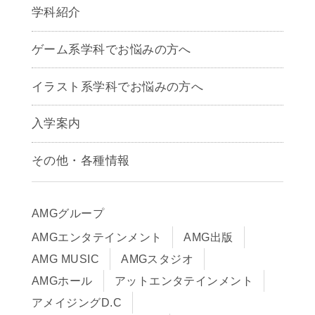
学科紹介
ゲームクリエイター学科
ゲーム系学科でお悩みの方へ
CG学科
アニメーション学科
イラスト系学科でお悩みの方へ
キャラクターデザイン学科
声優学科
入学案内
募集要項
その他・各種情報
早期出願制度・AOエントリー
アクセス
推薦入学制度
サイトポリシー
入学までの流れ
AMGグループ
サイトマップ
学費サポート・各種制度
AMGエンタテインメント
AMG出版
在校生・保護者の方へ
学費について
AMG MUSIC
AMGスタジオ
卒業生の皆様へ
Q&A
AMGホール
アットエンタテインメント
アメイジングD.C