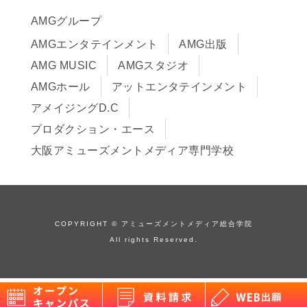
サイトポリシー
入学までの流れ
AMGグループ
サイトマップ
学費サポート・各種制度
AMGエンタテインメント
AMG出版
在校生・保護者の方へ
学費について
AMG MUSIC
AMGスタジオ
卒業生の皆様へ
Q&A
AMGホール
アットエンタテインメント
アメイジングD.C
プロダクション・エース
大阪アミューズメントメディア専門学校
COPYRIGHT © アミューズメントメディア総合学院
All rights Reserved.