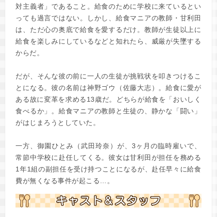
対主義者」であること。給食のために学校に来ているとい
っても過言ではない。しかし、給食マニアの教師・甘利田
は、ただ心の奥底で給食を愛するだけ。教師が生徒以上に
給食を楽しみにしているなどと知れたら、威厳が失墜する
からだ。
だが、そんな彼の前に一人の生徒が挑戦状を叩きつけるこ
とになる。彼の名前は神野ゴウ（佐藤大志）。給食に愛が
ある故に変革を求める13歳だ。どちらが給食を「おいしく
食べるか」。給食マニアの教師と生徒の、静かな「闘い」
がはじまろうとしていた。
一方、御園ひとみ（武田玲奈）が、3ヶ月の臨時雇いで、
常節中学校に赴任してくる。彼女は甘利田が担任を務める
1年1組の副担任を受け持つことになるが、赴任早々に給食
費が無くなる事件が起こる…。