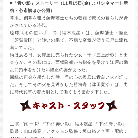
■「青い影」ストーリー（11月15日(金) よりシネマート新
宿・心斎橋ほか公開）
幕末。倒幕を狙う薩摩藩士たちの狼藉で庶民の暮らしが脅
かされている時代。
琉球武術の使い手、尚（結木滉星）は、薩摩藩士・隆正
（須賀貴匡）と諍いの果て、不穏な空気が漂う江戸に流れ
着いていた。
尚はある日、女郎屋に売られた少女・千（三上紗弥）と出
会うが、その影には、西郷隆盛から指令を受けて江戸の動
乱に拍車をかけたい隆正の姿があった。
因縁の再会を果たした時、尚の心の奥底に青白い火が灯っ
た。そしてその火を見透かした勝海舟（津田寛治）は、尚
に時代変革の着火剤として働くよう密命を下した。
主演：寛 一 郎 『下忍 赤い影』 結木滉星 『下忍 青い影』
監督：山口義高／アクション監修：坂口拓／企画・配給：