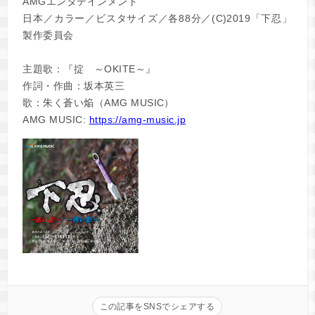
AMGエンタテインメント
日本／カラー／ビスタサイズ／各88分／(C)2019「下忍」
製作委員会
主題歌：『掟 ～OKITE～』
作詞・作曲：坂本英三
歌：朱く蒼い焔（AMG MUSIC）
AMG MUSIC:
https://amg-music.jp
この記事をSNSでシェアする