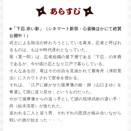
■「下忍 赤い影」（シネマート新宿・心斎橋ほかにて絶賛
公開中！）
武士による統治が終わろうとしている幕末。忍者と呼ばれ
るものは、もはや時代遅れとなっていた。
竜（寛一郎）は、忍者組織の最下層である「下忍」の末裔
であるが、今や抜け忍となり江戸で暮らしている。
そんなある日、竜はその出自を見抜かれて勝海舟（津田寛
治）にスカウトされて密命を授かる。
それは、「江戸に嫁がせた薩摩藩の姫・静（山口まゆ）を
奪還して国に送り戻せ」というものだった。
やがて薩摩藩からの追っ手として謎の琉球武術の遣い手・
尚（結木滉星）が放たれた。
追われる二人と追う男、それぞれの思惑が絡み合いながら
戦いの旅が始まった・・・。