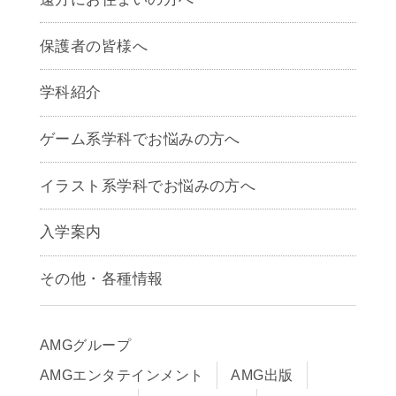
保護者の皆様へ
学科紹介
ゲームクリエイター学科
ゲーム系学科でお悩みの方へ
CG学科
アニメーション学科
イラスト系学科でお悩みの方へ
キャラクターデザイン学科
声優学科
入学案内
募集要項
その他・各種情報
早期出願制度・AOエントリー
アクセス
推薦入学制度
サイトポリシー
入学までの流れ
AMGグループ
サイトマップ
学費サポート・各種制度
AMGエンタテインメント
AMG出版
在校生・保護者の方へ