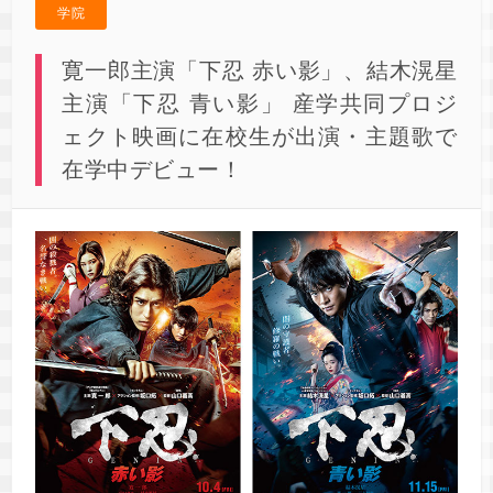
学院
寛一郎主演「下忍 赤い影」、結木滉星
主演「下忍 青い影」 産学共同プロジ
ェクト映画に在校⽣が出演・主題歌で
在学中デビュー！