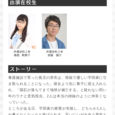
養護施設で育った孤児の芽衣は、裕福で優しい宇田家に引
き取られることになった。彼女より先に養子に迎え入れら
れ、「隕石が落ちてきて地球が滅亡する」と疑わない同い
年のラナと意気投合。2人は本当の姉妹のように仲良くな
っていった。
ところがある日、宇田家の家業が失敗し、どちらか1人し
か養えなくなったと告げられる。互いにいがみ合う芽衣と