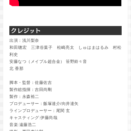
出演：浅川梨奈
和田聰宏 三津谷葉子 松嶋亮太 しゅはまはるみ 村松
利史
安藤なつ（メイプル超合金） 笹野鈴々音
北 香那
脚本・監督：佐藤佐吉
製作総指揮：吉田尚剛
製作：永森裕二
プロデューサー：飯塚達介/向井達矢
ラインプロデューサー：尾関 玄
キャスティング:伊藤尚哉
音楽:遠藤浩二