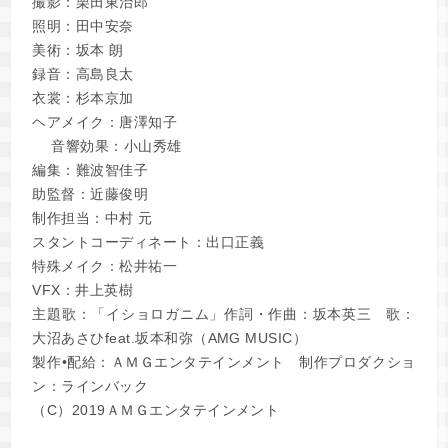
撮影：栗田東治郎
照明：田中安奈
美術：坂本 朗
録音：高島良太
衣裳：杉本京加
ヘアメイク：唐澤知子
音響効果：小山秀雄
編集：難波智佳子
助監督：近藤俊明
制作担当：中村 元
スタントコーディネート：出口正義
特殊メイク：松井祐一
VFX：井上英樹
主題歌：「イショロガニム」作詞・作曲：坂本英三 歌：
大沼あさひfeat.坂本和弥（AMG MUSIC）
製作•配給：ＡＭＧエンタテインメント 制作プロダクショ
ン：ラインバック
（C）2019ＡＭＧエンタテインメント