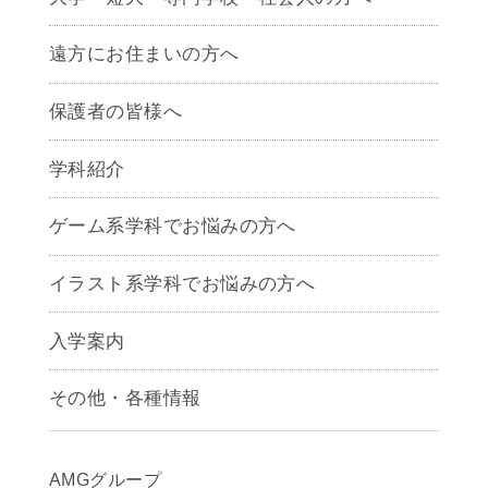
遠方にお住まいの方へ
保護者の皆様へ
学科紹介
ゲームクリエイター学科
ゲーム系学科でお悩みの方へ
CG学科
アニメーション学科
イラスト系学科でお悩みの方へ
キャラクターデザイン学科
声優学科
入学案内
募集要項
その他・各種情報
早期出願制度・AOエントリー
アクセス
推薦入学制度
サイトポリシー
入学までの流れ
AMGグループ