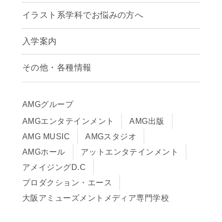
アニメーション学科
イラスト系学科でお悩みの方へ
キャラクターデザイン学科
声優学科
入学案内
募集要項
その他・各種情報
早期出願制度・AOエントリー
アクセス
推薦入学制度
サイトポリシー
入学までの流れ
AMGグループ
サイトマップ
学費サポート・各種制度
AMGエンタテインメント
AMG出版
在校生・保護者の方へ
学費について
AMG MUSIC
AMGスタジオ
卒業生の皆様へ
Q&A
AMGホール
アットエンタテインメント
アメイジングD.C
プロダクション・エース
大阪アミューズメントメディア専門学校