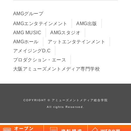
アクセス
推薦入学制度
サイトポリシー
入学までの流れ
AMGグループ
サイトマップ
学費サポート・各種制度
AMGエンタテインメント
AMG出版
在校生・保護者の方へ
学費について
AMG MUSIC
AMGスタジオ
卒業生の皆様へ
Q&A
AMGホール
アットエンタテインメント
アメイジングD.C
プロダクション・エース
大阪アミューズメントメディア専門学校
COPYRIGHT © アミューズメントメディア総合学院
All rights Reserved.