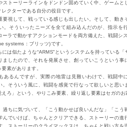
ストーリーラインをドンドン固めていく中、ゲームと
ィレクターである自分の役目です。
重要視して、戦っている感じも出したい。そして、動き
い。そういったニーズを全て組み込んだのが、指示を
ラで動かすアクションモードを両方備えた、戦闘システム“BL
al Zone systems：ブリッツ)です。
には似たような“ARMS”というシステムを持っている
りましたので、それを発展させ、創っていこうという事
う要素があります。
もあるんですが、実際の地雷は見難いわけで、戦闘中
い。そういう風に、戦闘を感覚で行なって欲しいと思い
覚えろ」という、やりこみ要素、繰り返し要素はセガのお家
過ちに気づいて、「こう動かせば良いんだな」「こう
学んでいけば、ちゃんとクリアできる、ストーリーの進
す。ストーリーのクライマックスは、ちゃんと戦い方を