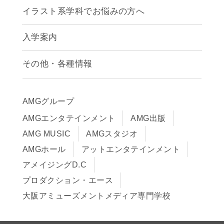
アニメーション学科
イラスト系学科でお悩みの方へ
キャラクターデザイン学科
声優学科
入学案内
募集要項
その他・各種情報
早期出願制度・AOエントリー
アクセス
推薦入学制度
サイトポリシー
入学までの流れ
AMGグループ
サイトマップ
学費サポート・各種制度
AMGエンタテインメント
AMG出版
在校生・保護者の方へ
学費について
AMG MUSIC
AMGスタジオ
卒業生の皆様へ
Q&A
AMGホール
アットエンタテインメント
アメイジングD.C
プロダクション・エース
大阪アミューズメントメディア専門学校