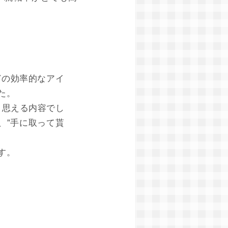
どの効率的なアイ
た。
と思える内容でし
、”手に取って貰
す。