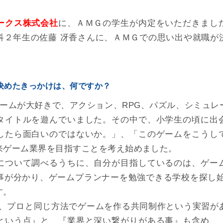
ークス株式会社
に、ＡＭＧの学生が内定をいただきまし
科２年生の佐藤 冴香さんに、ＡＭＧでの思い出や就職が
。
を決めたきっかけは、何ですか？
ゲームが大好きで、アクション、RPG、パズル、シミュレ
タイトルを遊んでいました。その中で、小学生の頃に出
したら面白いのではないか。」、「このゲームをこうし
来ゲーム業界を目指すことを考え始めました。
について調べるうちに、自分が目指しているのは、ゲー
事が分かり、ゲームプランナーを勉強できる学校を探し始
す。
2回、プロと同じ方法でゲームを作る共同制作という実習が
という点』と、『業界と深い繋がりがある事』も含め、