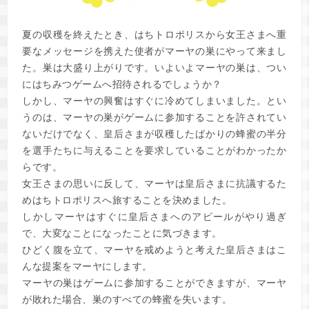
夏の収穫を終えたとき、はちトロポリスから女王さまへ重
要なメッセージを携えた使者がマーヤの巣にやって来まし
た。巣は大盛り上がりです。いよいよマーヤの巣は、つい
にはちみつゲームへ招待されるでしょうか？
しかし、マーヤの興奮はすぐに冷めてしまいました。とい
うのは、マーヤの巣がゲームに参加することを許されてい
ないだけでなく、皇后さまが収穫したばかりの蜂蜜の半分
を選手たちに与えることを要求していることがわかったか
らです。
女王さまの思いに反して、マーヤは皇后さまに抗議するた
めはちトロポリスへ旅することを決めました。
しかしマーヤはすぐに皇后さまへのアピールがやり過ぎ
で、大変なことになったことに気づきます。
ひどく腹を立て、マーヤを戒めようと考えた皇后さまはこ
んな提案をマーヤにします。
マーヤの巣はゲームに参加することができますが、マーヤ
が敗れた場合、巣のすべての蜂蜜を失います。