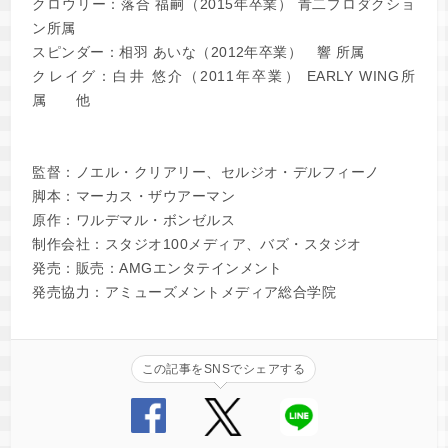
クロウリー：落合 福嗣（2015年卒業） 青二プロダクショ
ン所属
スピンダー：相羽 あいな（2012年卒業） 響 所属
クレイグ：白井 悠介（2011年卒業） EARLY WING所
属 他
監督：ノエル・クリアリー、セルジオ・デルフィーノ
脚本：マーカス・ザウアーマン
原作：ワルデマル・ボンゼルス
制作会社：スタジオ100メディア、バズ・スタジオ
発売：販売：AMGエンタテインメント
発売協力：アミューズメントメディア総合学院
この記事をSNSでシェアする