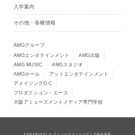
声優学科
入学案内
募集要項
その他・各種情報
早期出願制度・AOエントリー
アクセス
推薦入学制度
サイトポリシー
入学までの流れ
AMGグループ
サイトマップ
学費サポート・各種制度
AMGエンタテインメント
AMG出版
在校生・保護者の方へ
学費について
AMG MUSIC
AMGスタジオ
卒業生の皆様へ
Q&A
AMGホール
アットエンタテインメント
アメイジングD.C
プロダクション・エース
大阪アミューズメントメディア専門学校
COPYRIGHT © アミューズメントメディア総合学院