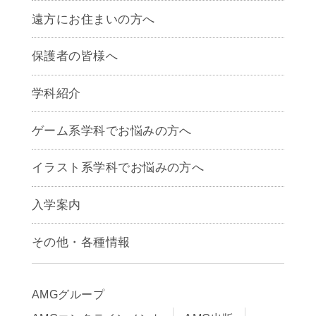
遠方にお住まいの方へ
保護者の皆様へ
学科紹介
ゲームクリエイター学科
ゲーム系学科でお悩みの方へ
CG学科
アニメーション学科
イラスト系学科でお悩みの方へ
キャラクターデザイン学科
声優学科
入学案内
募集要項
その他・各種情報
早期出願制度・AOエントリー
アクセス
推薦入学制度
サイトポリシー
入学までの流れ
AMGグループ
サイトマップ
学費サポート・各種制度