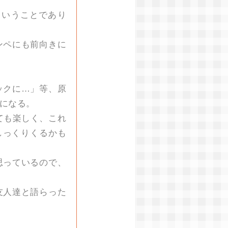
ということであり
ンペにも前向きに
ックに…」等、原
になる。
ても楽しく、これ
しっくりくるかも
思っているので、
友人達と語らった