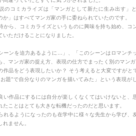
が間違っていたとすぐに気づかされました。
説のコミカライズは「マンガとして新たに生み出す」
のか」はすべてマンガ家の手に委ねられていたのです。
時から、コミカライズというものに興味を持ち始め、コ
ていただけることになりました。
シーンを迫力あるように…」、「このシーンはロマンチ
も、マンガ家の捉え方、表現の仕方でまったく別のマンガ
の作品をどう表現したいか？ そう考えると大変ですがと
“お題”で自分なりのマンガを描いてみた」という表現が
良い作品にするには自分が楽しくなくてはいけないと、
れたことはとても大きな転機だったのだと思います。
られるようになったのも在学中に様々な先生から学び、
しれません。