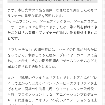
まず、本山先輩の作品を画像・映像などで紹介したのちプ
ランナーに重要な事柄を説明します。
“ゲームプランナー、ゲームディレクター、ゲームプロデュ
ーサーとキャリアを重ねてきましたが、
常に気を付けてき
たことは『お客様・プレイヤーが欲しい物を提供する』こ
とです。
『ブリーチＷii』の開発時には、ハードの性能が明らかに
なってから、制作してきた物が、プレイヤーのニーズに合
わないと考え、少ない開発期間内でゲームシステムなどを
完全に作り直す決断をしました。
また、『戦場のヴァルキュリア３』でも、お客さんがプレ
イしてよかったと思うイベントムービーのクオリティを上
げるため、同期の中武君（現 ウイットスタジオ取締役
当時 プロダクションＩ．Ｇ アニメーションプロデュー
サー）に連絡し、クオリティの高いアニメーションを仕上