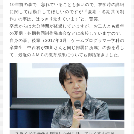
10年前の事で、忘れていることも多いので、在学時の詳細
に関しては勘弁してほしいのですが『夏期・冬期共同制
作』の事は、はっきり覚えています”と、苦笑。
卒業からは大分時間が経過していますが、お二人とも近年
の夏期・冬期共同制作発表会などに来校していますので、
自身の事、後輩（2017年3月 ゲームプログラマー学科の
卒業生 中西君が加川さんと同じ部署に所属）の姿を通し
て、最近のＡＭＧの教育成果についても御話頂きました。
スライドの画像を確認しながら話していく本山先輩。