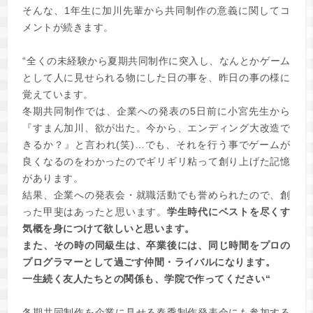
そんな、1年生に加川先輩から共同制作の意義に関してコ
メントが続きます。
“全くの未経験から夏期共同制作に突入し、なんとかゲーム
として人に見せられる物にした日の事を、昨日の事の様に
覚えています。
冬期共同制作では、企業への発表の5日前に小宮先生から
『すまん加川、欲が出た。今から、エンディング大改造で
きるか？』と言われ(笑)…でも、それを行う事でゲームが
良くなるのをわかったのでギリギリ粘って創り上げた記憶
があります。
結果、企業への発表会・就職活動でも誉められたので、創
った甲斐はあったと思います。
学生時代にベストを尽くす
気概を身につけて欲しいと思います。
また、その時の同級生は、卒業後には、同じ時間をプロの
プログラマーとして過ごす仲間・ライバルになります。
一生続く友人たちとの関係も、学院で作ってください“
冬期共同制作を企業に見せる春季制作発表会にも参加する