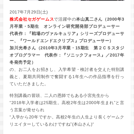
2017年7月29日(土)
株式会社セガゲームス
で活躍中の
本山真二さん（2000年3
月卒業・5期生 オンライン研究開発部プロデューサー
代表作：『戦場のヴァルキュリア』シリーズプロデューサ
ー、『ワールドエンドエクリプス』プロデューサー）
加川光希さん（2010年3月卒業・15期生 第２ＣＳスタジ
オプログラマー 代表作：『ソニックフォース』／2017年
冬発売予定）
の、お二人をお招きし、入学希望・検討者を交えた特別講
義と、夏期共同制作で奮闘する1年生への作品指導を行っ
ていただきました。
特別講義の冒頭、二人の恩師でもある小宮先生から
“2018年入学者は25期生。高校2年生は2000年生まれ”と言
う言葉が発せられ
“入学から20年ですか。高校2年生の人生より長くゲームク
リエイターしているわけですね”(本山さん)“