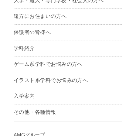
大学・短大・専門学校・社会人の方へ
遠方にお住まいの方へ
保護者の皆様へ
学科紹介
ゲームクリエイター学科
ゲーム系学科でお悩みの方へ
CG学科
アニメーション学科
イラスト系学科でお悩みの方へ
キャラクターデザイン学科
声優学科
入学案内
募集要項
その他・各種情報
早期出願制度・AOエントリー
アクセス
推薦入学制度
サイトポリシー
入学までの流れ
AMGグループ