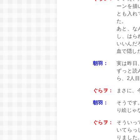
ーンを描
とも入れ
た。
あと、な
し、はら
いいんだ
血で隠し
朝羽：
実は昨日
ずっと読
ら、2人
ぐらヲ：
まさに、
朝羽：
そうです
り絵じゃ
ぐらヲ：
そういっ
いてらっ
りました