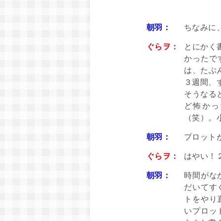
朝羽：
ちなみに
ぐらヲ：
とにかく
かったで
は、たぶ
３週間、
そうなる
ど怖かっ
（笑）。
朝羽：
プロット
ぐらヲ：
はやい！
朝羽：
時間がな
だいてす
トをやり
いプロッ