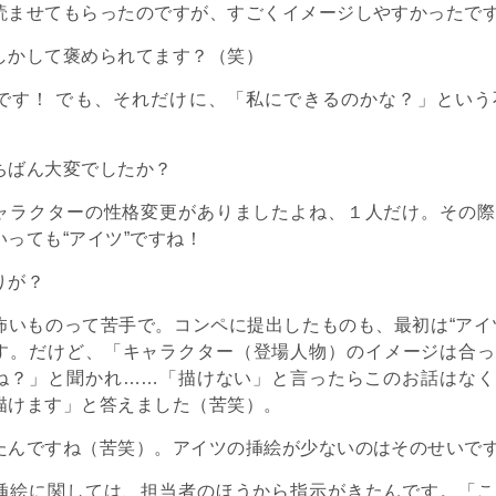
読ませてもらったのですが、すごくイメージしやすかったで
しかして褒められてます？（笑）
です！ でも、それだけに、「私にできるのかな？」という
ちばん大変でしたか？
ャラクターの性格変更がありましたよね、１人だけ。その際
いっても“アイツ”ですね！
りが？
怖いものって苦手で。コンペに提出したものも、最初は“アイ
す。だけど、「キャラクター（登場人物）のイメージは合って
ね？」と聞かれ……「描けない」と言ったらこのお話はなく
描けます」と答えました（苦笑）。
たんですね（苦笑）。アイツの挿絵が少ないのはそのせいで
挿絵に関しては、担当者のほうから指示がきたんです。「こ