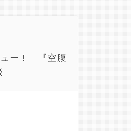
ビュー！ 『空腹
談