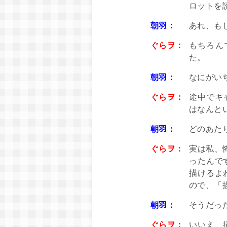
ロットを
朝羽：
あれ、も
ぐらヲ：
もちろん
た。
朝羽：
なにがい
ぐらヲ：
途中でキ
はなんと
朝羽：
どのあた
ぐらヲ：
実は私、
ったんで
描けるよ
ので、「
朝羽：
そうだっ
ぐらヲ：
いいえ、