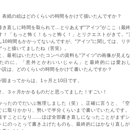
、表紙の絵はどのくらいの時間をかけて描いたんですか？
書き直しに時間を取られて…とりあえず“アイツ”がここ（最
す！「もっと怖く！もっと怖く！」とリクエストがきて。“
ん10時間もかかってないんですが、“アイツ”に関しては、リ
ずっと描いてましたね（苦笑）。
と、最初はいただいたコンペの資料も“アイツ”の画像が見え
たのに、「意外とかわいいじゃん」と最終的には愛お
小説は、どのくらいの時間をかけて書いたんですか？
が固まってからは、1ヶ月と10日です。
２、３ヶ月かかるものだと思ってました！すごい！
かったのでだいぶ無理しました（笑）。正確に言うと、『空
ぐに取りかかり、勢いで半分くらいまで書いていたんです。
直すことになり……ほぼ全部書き直しになったことがまずシ
トにのっとって書き上げたものも、最終的にはかなり直しが