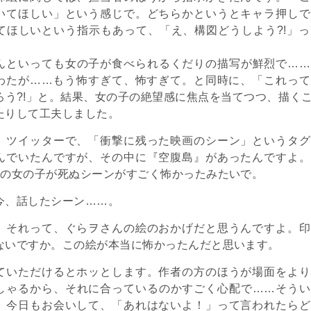
いてほしい」という感じで。どちらかというとキャラ押しで
てほしいという指示もあって、「え、構図どうしよう?!」
んといっても女の子が食べられるくだりの描写が鮮烈で……
わたが……もう怖すぎて、怖すぎて。と同時に、「これって
ろう?!」と。結果、女の子の絶望感に焦点を当てつつ、描く
たりして工夫しました。
、ツイッターで、「衝撃に残った映画のシーン」というタグ
んでいたんですが、その中に『空腹島』があったんですよ。
目の女の子が死ぬシーンがすごく怖かったみたいで。
今、話したシーン……。
。それって、ぐらヲさんの絵のおかげだと思うんですよ。印
ないですか。この絵が本当に怖かったんだと思います。
ていただけるとホッとします。作者の方のほうが場面をより
しゃるから、それに合っているのかすごく心配で……そうい
。今日もお会いして、「あれはないよ！」って言われたらど