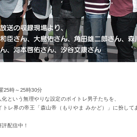
25時～25時30分
人化という無理やりな設定のボイトレ男子たちを、
イトレ界の帝王「森山帝（もりやま みかど）」に扮して
好評配信中！