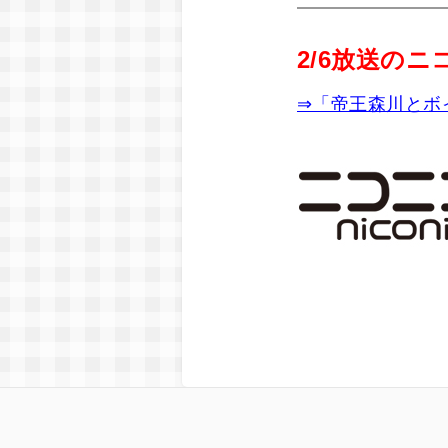
2/6放送の
⇒「帝王森川とボ