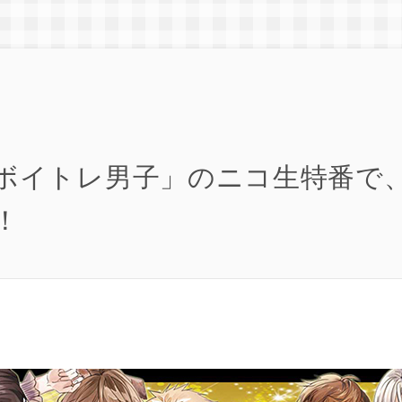
ボイトレ男子」のニコ生特番で
！