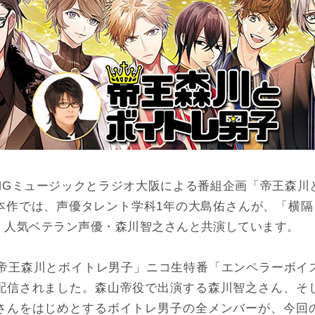
AMGミュージックとラジオ大阪による番組企画「帝王森川
本作では、声優タレント学科1年の大島佑さんが、「横隔 
、人気ベテラン声優・森川智之さんと共演しています。
、「帝王森川とボイトレ男子」ニコ生特番「エンペラーボイ
配信されました。森山帝役で出演する森川智之さん、そ
さんをはじめとするボイトレ男子の全メンバーが、今回