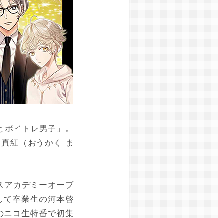
とボイトレ男子」。
真紅（おうかく ま
スアカデミーオープ
して卒業生の河本啓
のニコ生特番で初集