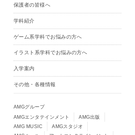
保護者の皆様へ
学科紹介
ゲームクリエイター学科
ゲーム系学科でお悩みの方へ
CG学科
アニメーション学科
イラスト系学科でお悩みの方へ
キャラクターデザイン学科
声優学科
入学案内
募集要項
その他・各種情報
早期出願制度・AOエントリー
アクセス
推薦入学制度
サイトポリシー
入学までの流れ
AMGグループ
サイトマップ
学費サポート・各種制度
AMGエンタテインメント
AMG出版
在校生・保護者の方へ
学費について
AMG MUSIC
AMGスタジオ
卒業生の皆様へ
Q&A