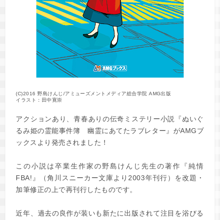
(C)2016 野島けんじ/アミューズメントメディア総合学院 AMG出版
イラスト：田中寛崇
アクションあり、青春ありの伝奇ミステリー小説『ぬいぐ
るみ姫の霊能事件簿 幽霊にあてたラブレター』がAMGブ
ックスより発売されました！
この小説は卒業生作家の野島けんじ先生の著作『純情
FBA!』（角川スニーカー文庫より2003年刊行）を改題・
加筆修正の上で再刊行したものです。
近年、過去の良作が装いも新たに出版されて注目を浴びる