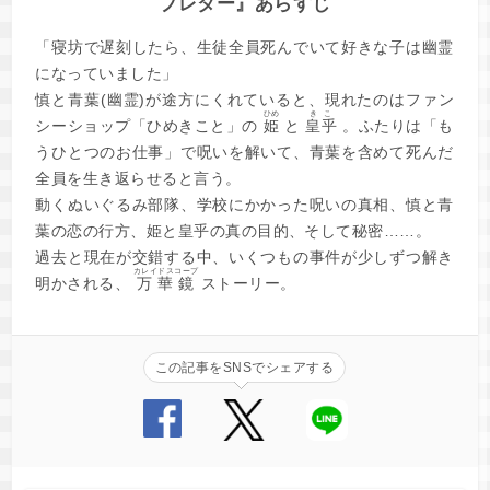
ブレター』あらすじ
「寝坊で遅刻したら、生徒全員死んでいて好きな子は幽霊
になっていました」
慎と青葉(幽霊)が途方にくれていると、現れたのはファン
ひめ
きこ
シーショップ「ひめきこと」の
姫
と
皇乎
。ふたりは「も
うひとつのお仕事」で呪いを解いて、青葉を含めて死んだ
全員を生き返らせると言う。
動くぬいぐるみ部隊、学校にかかった呪いの真相、慎と青
葉の恋の行方、姫と皇乎の真の目的、そして秘密……。
過去と現在が交錯する中、いくつもの事件が少しずつ解き
カレイドスコープ
明かされる、
万華鏡
ストーリー。
この記事をSNSでシェアする