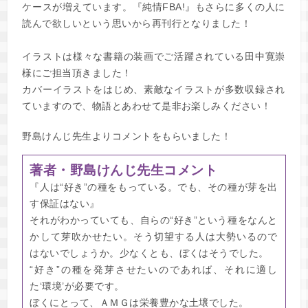
ケースが増えています。『純情FBA!』もさらに多くの人に
読んで欲しいという思いから再刊行となりました！
イラストは様々な書籍の装画でご活躍されている田中寛崇
様にご担当頂きました！
カバーイラストをはじめ、素敵なイラストが多数収録され
ていますので、物語とあわせて是非お楽しみください！
野島けんじ先生よりコメントをもらいました！
著者・野島けんじ先生コメント
『人は“好き”の種をもっている。でも、その種が芽を出
す保証はない』
それがわかっていても、自らの“好き”という種をなんと
かして芽吹かせたい。そう切望する人は大勢いるので
はないでしょうか。少なくとも、ぼくはそうでした。
“好き”の種を発芽させたいのであれば、それに適し
た‘環境’が必要です。
ぼくにとって、ＡＭＧは栄養豊かな土壌でした。