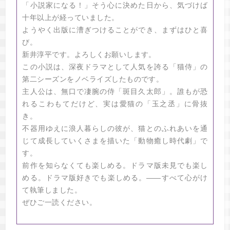
「小説家になる！」そう心に決めた日から、気づけば
十年以上が経っていました。
ようやく出版に漕ぎつけることができ、まずはひと喜
び。
新井淳平です。よろしくお願いします。
この小説は、深夜ドラマとして人気を誇る「猫侍」の
第二シーズンをノベライズしたものです。
主人公は、無口で凄腕の侍「斑目久太郎」。誰もが恐
れるこわもてだけど、実は愛猫の「玉之丞」に骨抜
き。
不器用ゆえに浪人暮らしの彼が、猫とのふれあいを通
じて成長していくさまを描いた「動物癒し時代劇」で
す。
前作を知らなくても楽しめる。ドラマ版未見でも楽し
める。ドラマ版好きでも楽しめる。――すべて心がけ
て執筆しました。
ぜひご一読ください。