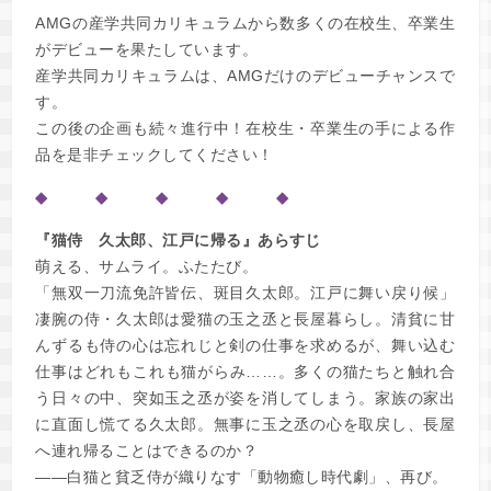
AMGの産学共同カリキュラムから数多くの在校生、卒業生
がデビューを果たしています。
産学共同カリキュラムは、AMGだけのデビューチャンスで
す。
この後の企画も続々進行中！在校生・卒業生の手による作
品を是非チェックしてください！
◆ ◆ ◆ ◆ ◆
『猫侍 久太郎、江戸に帰る』あらすじ
萌える、サムライ。ふたたび。
「無双一刀流免許皆伝、斑目久太郎。江戸に舞い戻り候」
凄腕の侍・久太郎は愛猫の玉之丞と長屋暮らし。清貧に甘
んずるも侍の心は忘れじと剣の仕事を求めるが、舞い込む
仕事はどれもこれも猫がらみ……。多くの猫たちと触れ合
う日々の中、突如玉之丞が姿を消してしまう。家族の家出
に直面し慌てる久太郎。無事に玉之丞の心を取戻し、長屋
へ連れ帰ることはできるのか？
――白猫と貧乏侍が織りなす「動物癒し時代劇」、再び。