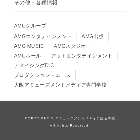
その他・各種情報
早期出願制度・AOエントリー
アクセス
推薦入学制度
サイトポリシー
入学までの流れ
AMGグループ
サイトマップ
学費サポート・各種制度
AMGエンタテインメント
AMG出版
在校生・保護者の方へ
学費について
AMG MUSIC
AMGスタジオ
卒業生の皆様へ
Q&A
AMGホール
アットエンタテインメント
アメイジングD.C
プロダクション・エース
大阪アミューズメントメディア専門学校
COPYRIGHT © アミューズメントメディア総合学院
All rights Reserved.