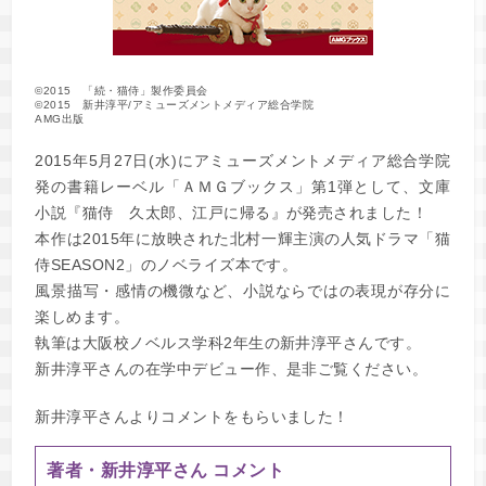
©2015 「続・猫侍」製作委員会
©2015 新井淳平/アミューズメントメディア総合学院
AMG出版
2015年5月27日(水)にアミューズメントメディア総合学院
発の書籍レーベル「ＡＭＧブックス」第1弾として、文庫
小説『猫侍 久太郎、江戸に帰る』が発売されました！
本作は2015年に放映された北村一輝主演の人気ドラマ「猫
侍SEASON2」のノベライズ本です。
風景描写・感情の機微など、小説ならではの表現が存分に
楽しめます。
執筆は大阪校ノベルス学科2年生の新井淳平さんです。
新井淳平さんの在学中デビュー作、是非ご覧ください。
新井淳平さんよりコメントをもらいました！
著者・新井淳平さん コメント