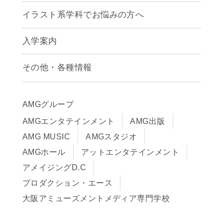
アニメーション学科
イラスト系学科でお悩みの方へ
キャラクターデザイン学科
声優学科
入学案内
募集要項
その他・各種情報
早期出願制度・AOエントリー
アクセス
推薦入学制度
サイトポリシー
入学までの流れ
AMGグループ
サイトマップ
学費サポート・各種制度
AMGエンタテインメント
AMG出版
在校生・保護者の方へ
学費について
AMG MUSIC
AMGスタジオ
卒業生の皆様へ
Q&A
AMGホール
アットエンタテインメント
アメイジングD.C
プロダクション・エース
大阪アミューズメントメディア専門学校