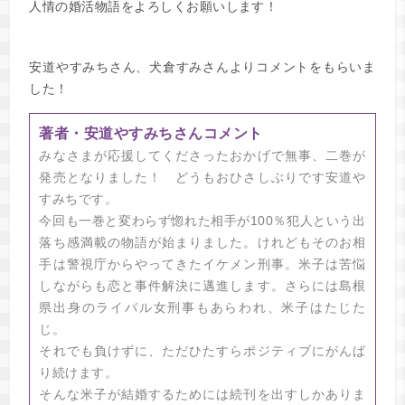
人情の婚活物語をよろしくお願いします！
安道やすみちさん、犬倉すみさんよりコメントをもらいま
した！
著者・安道やすみちさんコメント
みなさまが応援してくださったおかげで無事、二巻が
発売となりました！ どうもおひさしぶりです安道や
すみちです。
今回も一巻と変わらず惚れた相手が100％犯人という出
落ち感満載の物語が始まりました。けれどもそのお相
手は警視庁からやってきたイケメン刑事。米子は苦悩
しながらも恋と事件解決に邁進します。さらには島根
県出身のライバル女刑事もあらわれ、米子はたじた
じ。
それでも負けずに、ただひたすらポジティブにがんば
り続けます。
そんな米子が結婚するためには続刊を出すしかありま