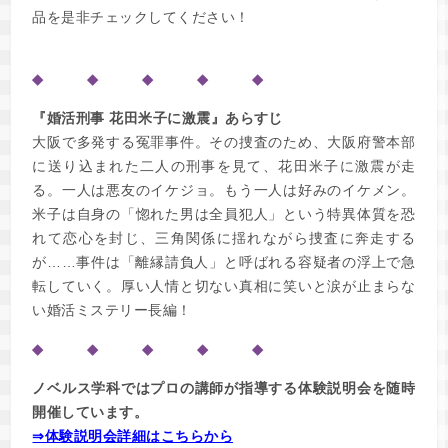
品を是非チェックしてください！
◆ ◆ ◆ ◆ ◆
『婚活刑事 花田米子に激震』あらすじ
大阪で多発する冤罪事件。その捜査のため、大阪府警本部
に送り込まれた二人の刑事を見て、花田米子に激震が走
る。一人は悪友のイケジョ。もう一人は好みのイケメン。
米子は自身の「惚れた男は全員犯人」という特異体質を恐
れて恋心を封じ、三角関係に揺れながら捜査に奔走する
が……事件は「離縁請負人」と呼ばれる容疑者の浮上で急
転していく。厚い人情と切ない真相に笑いと涙が止まらな
い婚活ミステリー長編！
◆ ◆ ◆ ◆ ◆
ノベルス学科ではプロの講師が指導する体験説明会を随時
開催しています。
⇒体験説明会詳細はこちらから