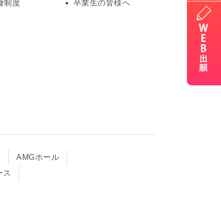
種制度
卒業生の皆様へ
オ
AMGホール
ース