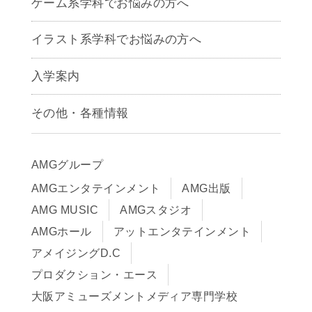
ゲーム系学科でお悩みの方へ
CG学科
アニメーション学科
イラスト系学科でお悩みの方へ
キャラクターデザイン学科
声優学科
入学案内
募集要項
その他・各種情報
早期出願制度・AOエントリー
アクセス
推薦入学制度
サイトポリシー
入学までの流れ
AMGグループ
サイトマップ
学費サポート・各種制度
AMGエンタテインメント
AMG出版
在校生・保護者の方へ
学費について
AMG MUSIC
AMGスタジオ
卒業生の皆様へ
Q&A
AMGホール
アットエンタテインメント
アメイジングD.C
プロダクション・エース
大阪アミューズメントメディア専門学校